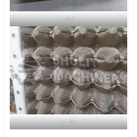
قوالب
شكل صب