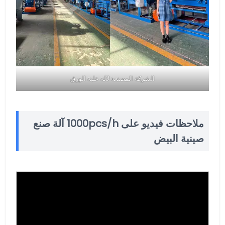
الشركة المصنعة لآلة علبة الورق
ملاحظات فيديو على 1000pcs/h آلة صنع
صينية البيض