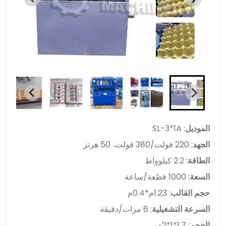
الموديل
: SL-3*1A
الجهد
: 220 فولت/380 فولت، 50 هرتز
الطاقة
: 2.2 كيلوواط
السعة
: 1000 قطعة/ساعة
حجم القالب
: 1.23م*0.4م
السرعة التشغيلية
: 6 مرات/دقيقة
الحجم
: 1.7*1*2م