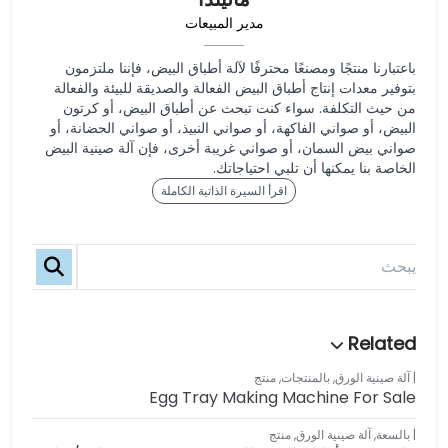
مدير المبيعات
باعتبارنا منتجًا ومصنعًا محترفًا لآلة أطباق البيض، فإننا ملتزمون
بتوفير معدات إنتاج أطباق البيض الفعالة والصديقة للبيئة والفعالة
من حيث التكلفة. سواء كنت تبحث عن أطباق البيض، أو كرتون
البيض، أو صواني الفاكهة، أو صواني النبيذ، أو صواني الحضانة، أو
صواني بيض السمان، أو صواني غريبة أخرى، فإن آلة صينية البيض
الخاصة بنا يمكنها أن تلبي احتياجاتك.
اقرأ السيرة الذاتية الكاملة
آلة صينية الورق
,
بالمنتجات
,
منتج
Egg Tray Making Machine For Sale
بالسعة
,
آلة صينية الورق
,
منتج