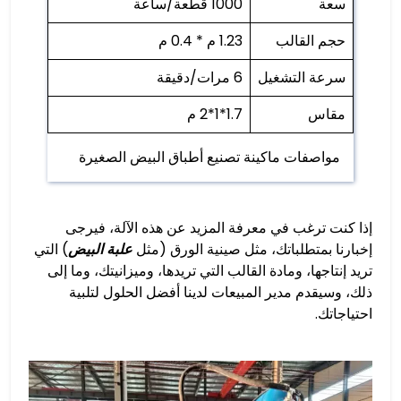
سعة
1000 قطعة/ساعة
حجم القالب
1.23 م * 0.4 م
سرعة التشغيل
6 مرات/دقيقة
مقاس
1.7*1*2 م
مواصفات ماكينة تصنيع أطباق البيض الصغيرة
إذا كنت ترغب في معرفة المزيد عن هذه الآلة، فيرجى
إخبارنا بمتطلباتك، مثل صينية الورق (مثل
علبة البيض
) التي
تريد إنتاجها، ومادة القالب التي تريدها، وميزانيتك، وما إلى
ذلك، وسيقدم مدير المبيعات لدينا أفضل الحلول لتلبية
احتياجاتك.