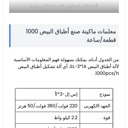
آلة تشكيل علبة البيض الترددية تباع في زامبيا
معلمات ماكينة صنع أطباق البيض 1000
قطعة/ساعة
من الجدول أدناه، يمكنك بسهولة فهم المعلومات الأساسية
لآلة أطباق البيض SL-3*1A، أي آلة تشكيل أطباق البيض
1000pcs/h.
نموذج
إس إل-3*1أ
الجهد االكهربى
220 فولت/380 فولت/50 هرتز
قوة
2.2 كيلو واط