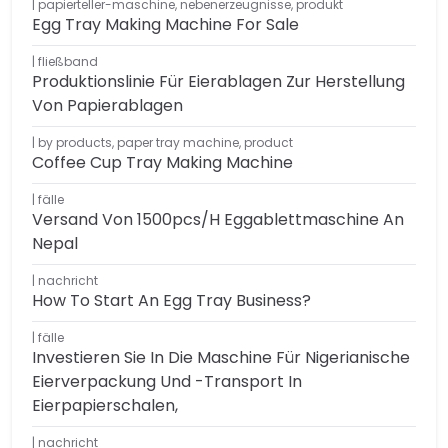
papierteller-maschine
,
nebenerzeugnisse
,
produkt
Egg Tray Making Machine For Sale
fließband
Produktionslinie Für Eierablagen Zur Herstellung
Von Papierablagen
by products
,
paper tray machine
,
product
Coffee Cup Tray Making Machine
fälle
Versand Von 1500pcs/h Eggablettmaschine An
Nepal
nachricht
How To Start An Egg Tray Business?
fälle
Investieren Sie In Die Maschine Für Nigerianische
Eierverpackung Und -transport In
Eierpapierschalen,
nachricht