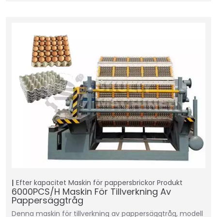
Efter kapacitet
Maskin för pappersbrickor
Produkt
6000PCS/H Maskin För Tillverkning Av
Pappersäggtråg
Denna maskin för tillverkning av pappersäggtråg, modell