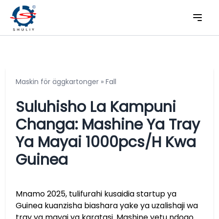
Maskin för äggkartonger
»
Fall
Suluhisho La Kampuni
Changa: Mashine Ya Tray
Ya Mayai 1000pcs/h Kwa
Guinea
Mnamo 2025, tulifurahi kusaidia startup ya
Guinea kuanzisha biashara yake ya uzalishaji wa
tray ya mayai ya karatasi. Mashine yetu ndogo