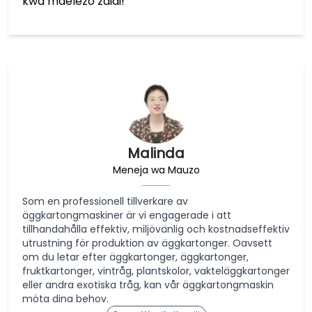
kwa maelezo zaidi!
Malinda
Meneja wa Mauzo
Som en professionell tillverkare av
äggkartongmaskiner är vi engagerade i att
tillhandahålla effektiv, miljövänlig och kostnadseffektiv
utrustning för produktion av äggkartonger. Oavsett
om du letar efter äggkartonger, äggkartonger,
fruktkartonger, vintråg, plantskolor, vakteläggkartonger
eller andra exotiska tråg, kan vår äggkartongmaskin
möta dina behov.