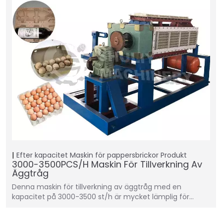
Efter kapacitet
Maskin för pappersbrickor
Produkt
3000-3500PCS/H Maskin För Tillverkning Av
Äggtråg
Denna maskin för tillverkning av äggtråg med en
kapacitet på 3000-3500 st/h är mycket lämplig för…