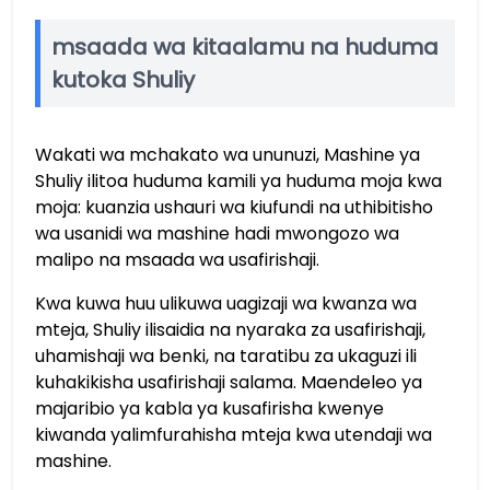
msaada wa kitaalamu na huduma
kutoka Shuliy
Wakati wa mchakato wa ununuzi, Mashine ya
Shuliy ilitoa huduma kamili ya huduma moja kwa
moja: kuanzia ushauri wa kiufundi na uthibitisho
wa usanidi wa mashine hadi mwongozo wa
malipo na msaada wa usafirishaji.
Kwa kuwa huu ulikuwa uagizaji wa kwanza wa
mteja, Shuliy ilisaidia na nyaraka za usafirishaji,
uhamishaji wa benki, na taratibu za ukaguzi ili
kuhakikisha usafirishaji salama. Maendeleo ya
majaribio ya kabla ya kusafirisha kwenye
kiwanda yalimfurahisha mteja kwa utendaji wa
mashine.