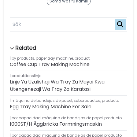
Soma Wasifu Kamili
by products
,
paper tray machine
,
product
Coffee Cup Tray Making Machine
produktionslinje
Linje Ya Uzalishaji Wa Tray Za Mayai Kwa
Utengenezaji Wa Tray Za Karatasi
máquina de bandejas de papel
,
subproductos
,
producto
Egg Tray Making Machine For Sale
por capacidad
,
máquina de bandejas de papel
,
producto
1000ST/H Äggbricka Formningsmaskin
por capacidad
,
máquina de bandejas de papel
,
producto