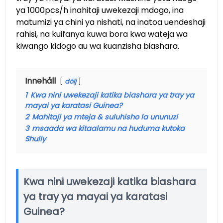
ya 1000pcs/h inahitaji uwekezaji mdogo, ina
matumizi ya chini ya nishati, na inatoa uendeshaji
rahisi, na kuifanya kuwa bora kwa wateja wa
kiwango kidogo au wa kuanzisha biashara.
Innehåll
dölj
1
Kwa nini uwekezaji katika biashara ya tray ya
mayai ya karatasi Guinea?
2
Mahitaji ya mteja & suluhisho la ununuzi
3
msaada wa kitaalamu na huduma kutoka
Shuliy
Kwa nini uwekezaji katika biashara
ya tray ya mayai ya karatasi
Guinea?