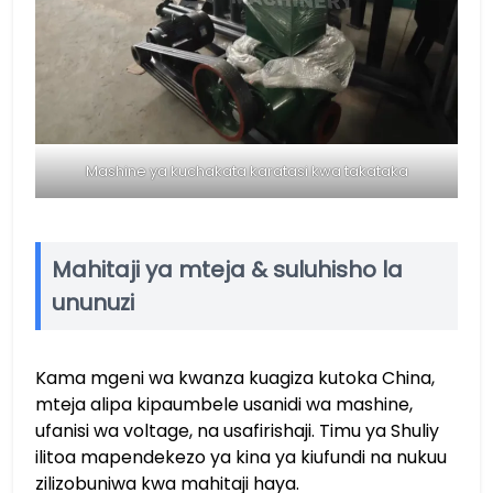
Mashine ya kuchakata karatasi kwa takataka
Mahitaji ya mteja & suluhisho la
ununuzi
Kama mgeni wa kwanza kuagiza kutoka China,
mteja alipa kipaumbele usanidi wa mashine,
ufanisi wa voltage, na usafirishaji. Timu ya Shuliy
ilitoa mapendekezo ya kina ya kiufundi na nukuu
zilizobuniwa kwa mahitaji haya.