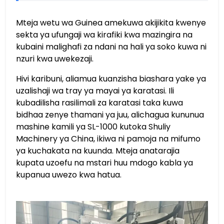
Mteja wetu wa Guinea amekuwa akijikita kwenye
sekta ya ufungaji wa kirafiki kwa mazingira na
kubaini malighafi za ndani na hali ya soko kuwa ni
nzuri kwa uwekezaji.
Hivi karibuni, aliamua kuanzisha biashara yake ya
uzalishaji wa tray ya mayai ya karatasi. Ili
kubadilisha rasilimali za karatasi taka kuwa
bidhaa zenye thamani ya juu, alichagua kununua
mashine kamili ya SL-1000 kutoka Shuliy
Machinery ya China, ikiwa ni pamoja na mifumo
ya kuchakata na kuunda. Mteja anatarajia
kupata uzoefu na mstari huu mdogo kabla ya
kupanua uwezo kwa hatua.