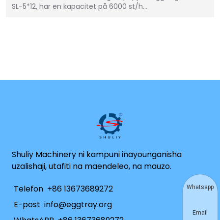
SL-5*12, har en kapacitet på 6000 st/h…
Shuliy Machinery ni kampuni inayounganisha
uzalishaji, utafiti na maendeleo, na mauzo.
Telefon
+86 13673689272
Whatsapp
E-post
info@eggtray.org
Email