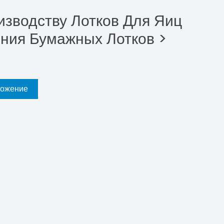
изводству Лотков Для Яиц
ения Бумажных Лотков >
ложение