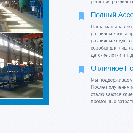
решения различны
Полный Ассо
Наша машина для и
различные типы пр
различные виды ло
коробки для яиц, л
детские лотки и т. д
Отличное П
Мы поддерживаем 
После получения м
сталкиваются клие
временные затраты