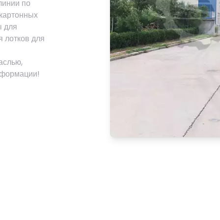
линии по
 картонных
ы для
я лотков для
аслью,
нформации!