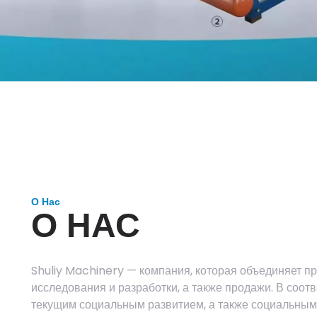
О Нас
О НАС
Shuliy Machinery — компания, которая объединяет пр
исследования и разработки, а также продажи. В соотв
текущим социальным развитием, а также социальным