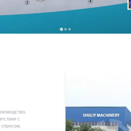
оизводство,
етствии с
 спросом,