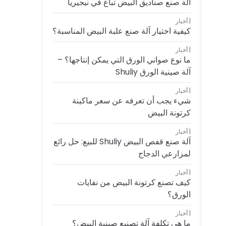
آلة صنع صناديق البيض تباع في نيجيريا
أخبار
كيفية اختيار آلة صنع علبة البيض المناسبة؟
أخبار
ما نوع صواني الورق التي يمكن إنتاجها؟ –
آلة صينية الورق Shuliy
أخبار
شيء يجب أن تعرفه عن سعر ماكينة
كرتونة البيض
أخبار
آلة صنع قفص البيض Shuliy للبيع: حل رائع
لمزارعي الدجاج
أخبار
كيف تصنع كرتونة البيض من نفايات
الورق؟
أخبار
ما هي تكلفة آلة تصنيع صينية البيض؟