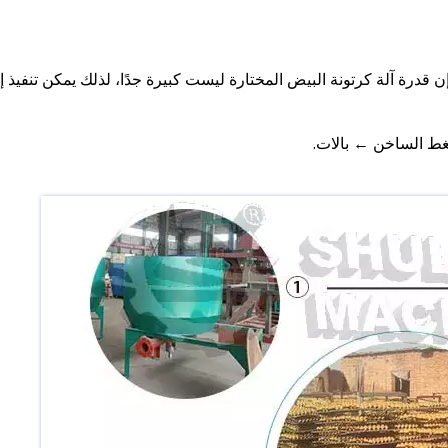
 قدرة آلة كرتونة البيض المختارة ليست كبيرة جدًا، لذلك يمكن تنفيذ إن
غط الساخن ← بالات.