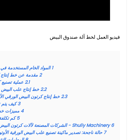
فيديو العمل لخط آلة صندوق البيض
1
المواد الخام المستخدمة في 
2
مقدمة عن خط إنتاج ك
2.1
عملية تصنيع ك
2.2
خط إنتاج علب البيض 
2.3
خط إنتاج كرتون البيض الورقي الأ
3
كيف يتم ت
4
مميزات خط 
5
كم تكلفة
6
Shuliy Machinery - الشركات المصنعة لآلات كرتون البيض ذات السمعة الطيبة
7
حالة ناجحة: تصدير ماكينة تصنيع علب البيض الورقية الأوتو
8
المعلمات التق