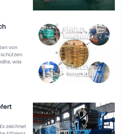
ch
ten von
 schützen.
ndite, was
fert
Es zeichnet
e Effizienz