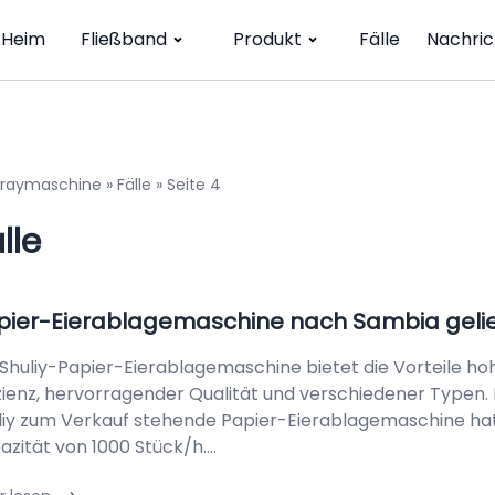
Heim
Fließband
Produkt
Fälle
Nachric
rtraymaschine
»
Fälle
»
Seite 4
lle
pier-Eierablagemaschine nach Sambia gelie
 Shuliy-Papier-Eierablagemaschine bietet die Vorteile ho
izienz, hervorragender Qualität und verschiedener Typen.
liy zum Verkauf stehende Papier-Eierablagemaschine hat
azität von 1000 Stück/h....