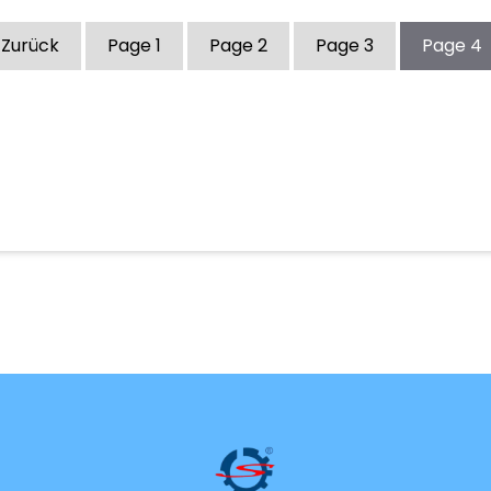
 Zurück
Page
1
Page
2
Page
3
Page
4