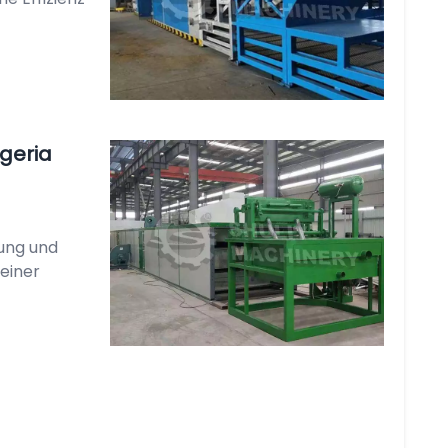
igeria
rung und
 einer