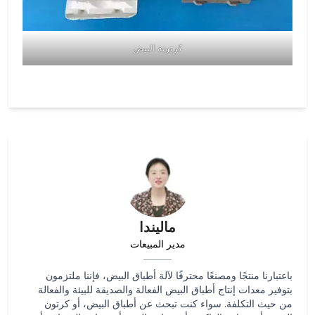
كرتونة البيض
ماليندا
مدير المبيعات
باعتبارنا منتجًا ومصنعًا محترفًا لآلة أطباق البيض، فإننا ملتزمون
بتوفير معدات إنتاج أطباق البيض الفعالة والصديقة للبيئة والفعالة
من حيث التكلفة. سواء كنت تبحث عن أطباق البيض، أو كرتون