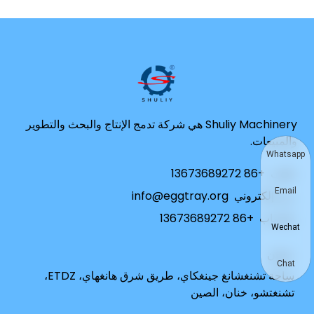
Shuliy Machinery هي شركة تدمج الإنتاج والبحث والتطوير
والمبيعات.
Whatsapp
هاتف
+86 13673689272
Email
بريد إلكتروني
info@eggtray.org
واتساب
+86 13673689272
Wechat
عنوان
Chat
ساحة تشنغشانغ جينغكاي، طريق شرق هانغهاي، ETDZ،
تشنغتشو، خنان، الصين