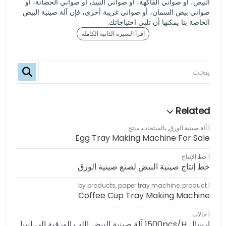
البيض، أو صواني الفاكهة، أو صواني النبيذ، أو صواني الحضانة، أو
صواني بيض السمان، أو صواني غريبة أخرى، فإن آلة صينية البيض
الخاصة بنا يمكنها أن تلبي احتياجاتك.
اقرأ السيرة الذاتية الكاملة
آلة صينية الورق
,
بالمنتجات
,
منتج
Egg Tray Making Machine For Sale
خط الإنتاج
خط إنتاج صينية البيض لصنع صينية الورق
by products
,
paper tray machine
,
product
Coffee Cup Tray Making Machine
حالات
إرسال 1500pcs/h آلة صينية البيض اللب الورقية إلى ليبيا