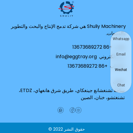
Shuliy Machinery هي شركة تدمج الإنتاج والبحث والتطوير
والمبيعات.
Whatsapp
هاتف
+86 13673689272
Email
بريد إلكتروني
info@eggtray.org
واتساب
+86 13673689272
Wechat
عنوان
Chat
ساحة تشنغشانغ جينغكاي، طريق شرق هانغهاي، ETDZ،
تشنغتشو، خنان، الصين
حقوق النشر 2022 ©