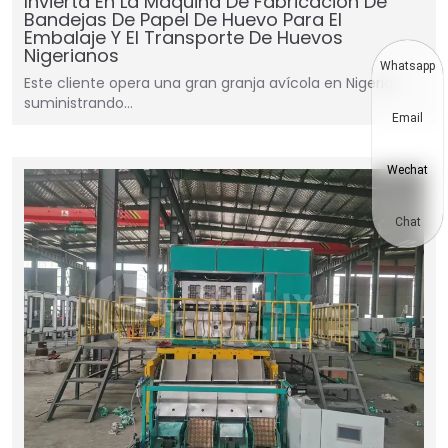
Invierta En La Máquina De Fabricación De
Bandejas De Papel De Huevo Para El
Embalaje Y El Transporte De Huevos
Nigerianos
Whatsapp
Este cliente opera una gran granja avícola en Nigeria,
suministrando…
Email
Wechat
Chat