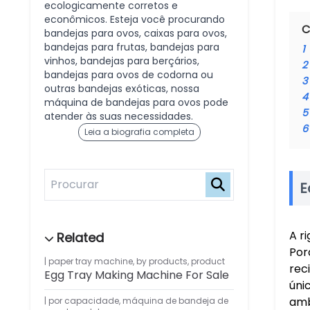
ecologicamente corretos e
econômicos. Esteja você procurando
C
bandejas para ovos, caixas para ovos,
bandejas para frutas, bandejas para
1
vinhos, bandejas para berçários,
2
bandejas para ovos de codorna ou
3
outras bandejas exóticas, nossa
4
máquina de bandejas para ovos pode
5
atender às suas necessidades.
6
Leia a biografia completa
E
A r
Por
paper tray machine
,
by products
,
product
rec
Egg Tray Making Machine For Sale
úni
amb
por capacidade
,
máquina de bandeja de