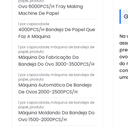
papel
,
produto
Ovo 6000PCS/H Tray Making
Machine De Papel
G
por capacidade
4000PCS/H Bandeja De Papel Que
Na 
Faz A Máquina
ass
por capacidade
,
máquina de bandeja de
pre
papel
,
produto
ovo
Máquina Da Fabricação Da
do 
Bandeja Do Ovo 3000-3500PCS/H
con
por capacidade
,
máquina de bandeja de
uma
papel
,
produto
Máquina Automática De Bandeja
De Ovos 2000-2500PCS/H
por capacidade
,
máquina de bandeja de
papel
,
produto
Máquina Moldando Da Bandeja Do
Ovo 1500-2000PCS/H