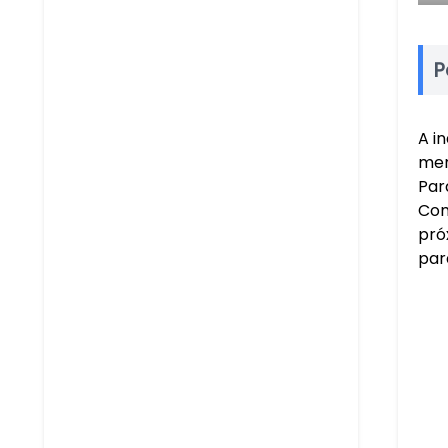
P
A i
mer
Par
Com
pró
par