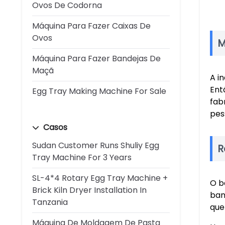
Ovos De Codorna
Máquina Para Fazer Caixas De
Ovos
M
Máquina Para Fazer Bandejas De
Maçã
A i
Ent
Egg Tray Making Machine For Sale
fab
pes
Casos
Sudan Customer Runs Shuliy Egg
R
Tray Machine For 3 Years
SL-4*4 Rotary Egg Tray Machine +
O b
Brick Kiln Dryer Installation In
ban
Tanzania
que
Máquina De Moldagem De Pasta