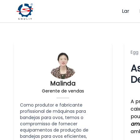
Lar
Egg
A
D
Malinda
Gerente de vendas
A p
Como produtor e fabricante
cai
profissional de máquinas para
pou
bandejas para ovos, temos o
amb
compromisso de fornecer
equipamentos de produção de
amb
bandejas para ovos eficientes,