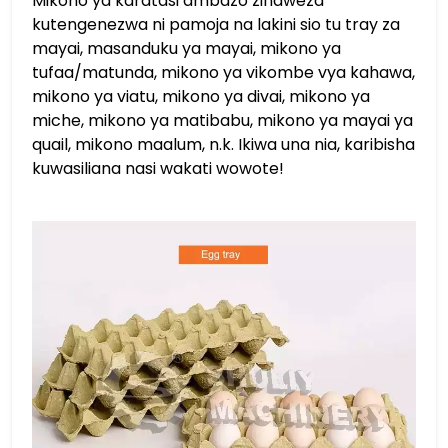
Mikono ya karatasi ambazo zinaweza
kutengenezwa ni pamoja na lakini sio tu tray za
mayai, masanduku ya mayai, mikono ya
tufaa/matunda, mikono ya vikombe vya kahawa,
mikono ya viatu, mikono ya divai, mikono ya
miche, mikono ya matibabu, mikono ya mayai ya
quail, mikono maalum, n.k. Ikiwa una nia, karibisha
kuwasiliana nasi wakati wowote!