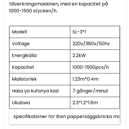
tillverkningsmaskinen, med en kapacitet på
1000-1500 stycken/h.
Modell
SL-3*1
Voltage
220v/380v/50hz
Energikälla
2.2kW
Kapacitet
1000-1500pcs/h
Mallstorlek
1.23m*0.4m
Hasa ya kufanya kazi
7 gånger/minut
Ukubwa
2.3*1.2*1.6m
specifikationer för liten pappersäggsbricka maski