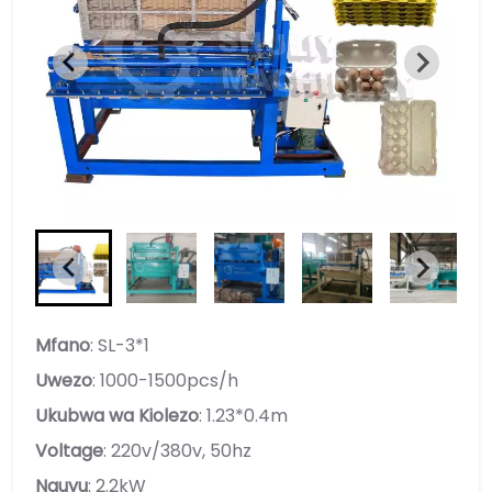
Mfano
: SL-3*1
Uwezo
: 1000-1500pcs/h
Ukubwa wa Kiolezo
: 1.23*0.4m
Voltage
: 220v/380v, 50hz
Nguvu
: 2.2kW