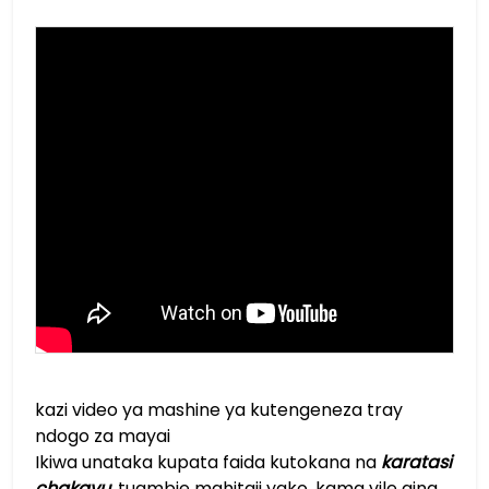
kazi video ya mashine ya kutengeneza tray
ndogo za mayai
Ikiwa unataka kupata faida kutokana na
karatasi
chakavu
, tuambie mahitaji yako, kama vile aina