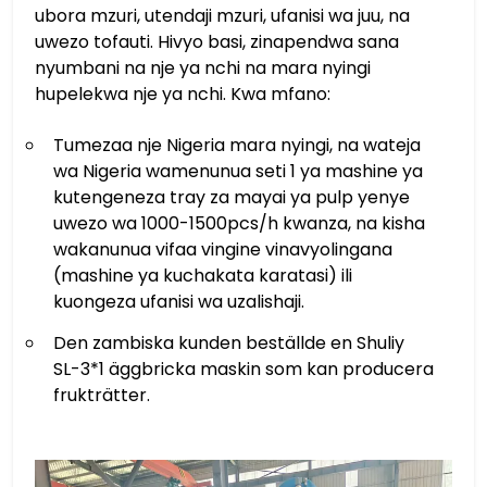
ubora mzuri, utendaji mzuri, ufanisi wa juu, na
uwezo tofauti. Hivyo basi, zinapendwa sana
nyumbani na nje ya nchi na mara nyingi
hupelekwa nje ya nchi. Kwa mfano:
Tumezaa nje Nigeria mara nyingi, na wateja
wa Nigeria wamenunua seti 1 ya mashine ya
kutengeneza tray za mayai ya pulp yenye
uwezo wa 1000-1500pcs/h kwanza, na kisha
wakanunua vifaa vingine vinavyolingana
(mashine ya kuchakata karatasi) ili
kuongeza ufanisi wa uzalishaji.
Den zambiska kunden beställde en Shuliy
SL-3*1 äggbricka maskin som kan producera
frukträtter.