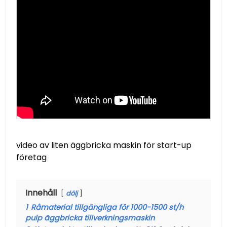
video av liten äggbricka maskin för start-up
företag
Innehåll
dölj
1
Råmaterial tillgängliga för 1000-1500 st/h
pulp äggbricka tillverkningsmaskin