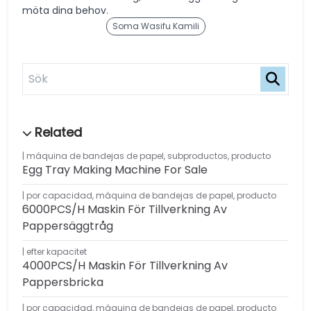
möta dina behov.
Soma Wasifu Kamili
máquina de bandejas de papel
,
subproductos
,
producto
Egg Tray Making Machine For Sale
por capacidad
,
máquina de bandejas de papel
,
producto
6000PCS/H Maskin För Tillverkning Av
Pappersäggtråg
efter kapacitet
4000PCS/H Maskin För Tillverkning Av
Pappersbricka
por capacidad
,
máquina de bandejas de papel
,
producto