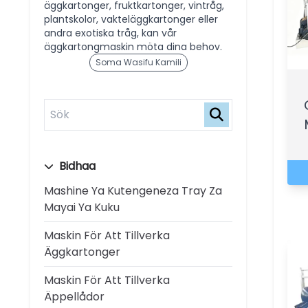
äggkartonger, fruktkartonger, vintråg,
plantskolor, vakteläggkartonger eller
andra exotiska tråg, kan vår
äggkartongmaskin möta dina behov.
Soma Wasifu Kamili
Bidhaa
Mashine Ya Kutengeneza Tray Za
Mayai Ya Kuku
Maskin För Att Tillverka
Äggkartonger
Maskin För Att Tillverka
Äppellådor