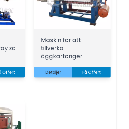
Maskin för att
ay za
tillverka
äggkartonger
å Offert
Detaljer
Få Offert