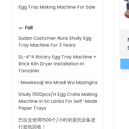
Egg Tray Making Machine For Sale
Fall
Sudan Customer Runs Shuliy Egg
Tray Machine For 3 Years
SL-4*4 Rotary Egg Tray Machine +
Brick Kiln Dryer Installation In
Tanzania
: Mwekezaji Wa Mradi Wa Mazingira
Shuliy 1500pcs/h Egg Crate Making
Machine In Sri Lanka For Self-Made
Paper Trays
巴拉圭使用1500个/小时的蛋托设备进
行造纸回收！