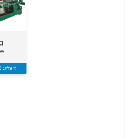
g
le
å Offert