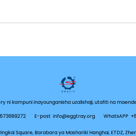
ry ni kampuni inayounganisha uzalishaji, utafiti na maend
3673689272
E-post
info@eggtray.org
WhatsAPP
+
ngkai Square, Barabara ya Mashariki Hanghai, ETDZ, Zhe