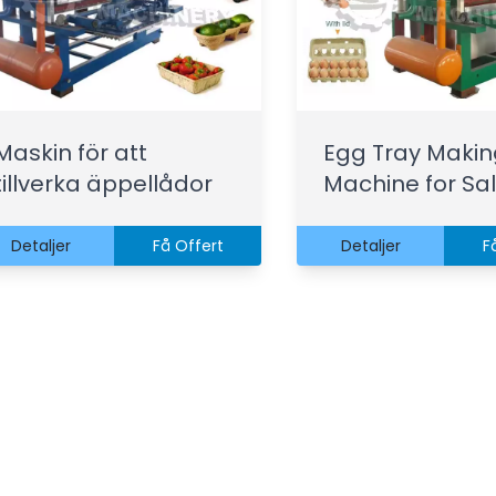
Maskin för att
Egg Tray Makin
tillverka äppellådor
Machine for Sa
Detaljer
Få Offert
Detaljer
F