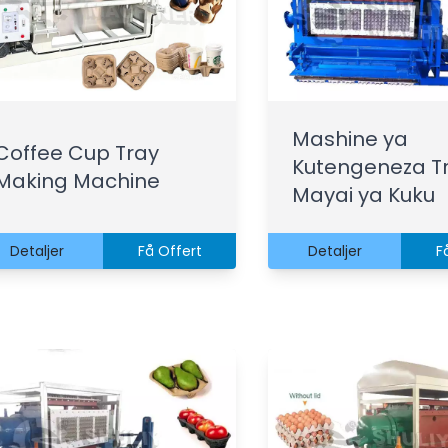
Mashine ya
Coffee Cup Tray
Kutengeneza Tr
Making Machine
Mayai ya Kuku
Detaljer
Få Offert
Detaljer
F