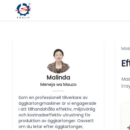
Mash
Ef
Malinda
Mas
Meneja wa Mauzo
tra
Som en professionell tillverkare av
äggkartongmaskiner är vi engagerade
i att tillhandahålla effektiv, miljövänlig
och kostnadseffektiv utrustning för
produktion av äggkartonger. Oavsett
om du letar efter äggkartonger,