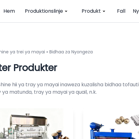
Hem
Produktionslinje
Produkt
Fall
Ny
ine ya trei ya mayai
»
Bidhaa za Nyongeza
ter Produkter
hine hii ya tray ya mayai inaweza kuzalisha bidhaa tofaut
y ya matunda, tray ya mayai ya quail, n.k.