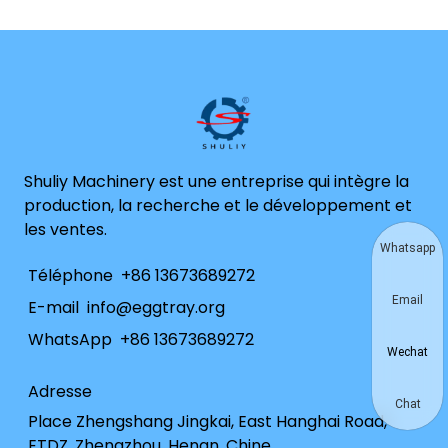
Shuliy Machinery est une entreprise qui intègre la
production, la recherche et le développement et
les ventes.
Whatsapp
Téléphone
+86 13673689272
Email
E-mail
info@eggtray.org
WhatsApp
+86 13673689272
Wechat
Adresse
Chat
Place Zhengshang Jingkai, East Hanghai Road,
ETDZ, Zhengzhou, Henan, Chine