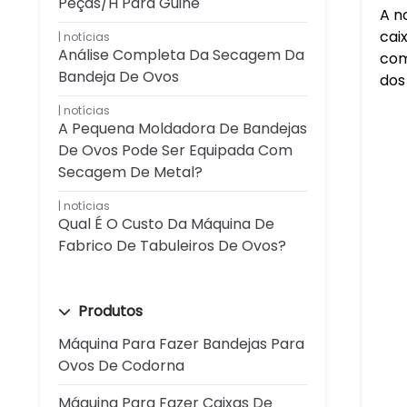
Peças/h Para Guiné
A n
cai
notícias
Análise Completa Da Secagem Da
com
Bandeja De Ovos
dos
notícias
A Pequena Moldadora De Bandejas
De Ovos Pode Ser Equipada Com
Secagem De Metal?
notícias
Qual É O Custo Da Máquina De
Fabrico De Tabuleiros De Ovos?
Produtos
Máquina Para Fazer Bandejas Para
Ovos De Codorna
Máquina Para Fazer Caixas De