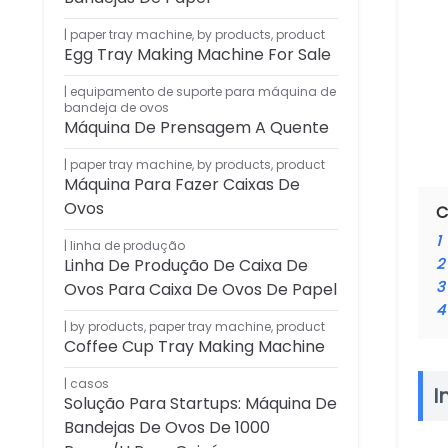
paper tray machine
,
by products
,
product
Egg Tray Making Machine For Sale
equipamento de suporte para máquina de
bandeja de ovos
Máquina De Prensagem A Quente
paper tray machine
,
by products
,
product
Máquina Para Fazer Caixas De
Ovos
C
1
linha de produção
Linha De Produção De Caixa De
2
3
Ovos Para Caixa De Ovos De Papel
4
by products
,
paper tray machine
,
product
Coffee Cup Tray Making Machine
casos
I
Solução Para Startups: Máquina De
Bandejas De Ovos De 1000