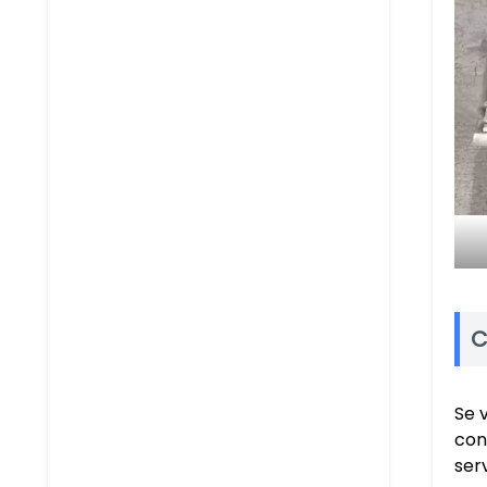
C
Se 
con
ser